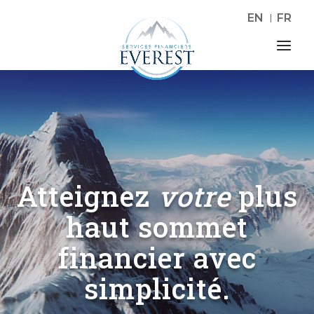
EN
FR
Lecteur
vidéo
Atteignez
votre
plus
haut sommet
financier avec
simplicité.